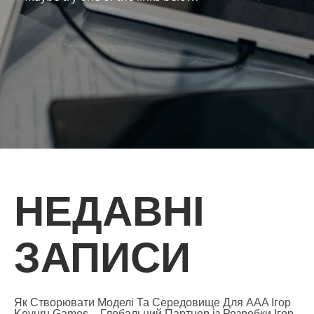
НЕДАВНІ
ЗАПИСИ
Як Створювати Моделі Та Середовище Для AAA Ігор
Kevuru Games – Глобальний Партнер із Розробки Ігор