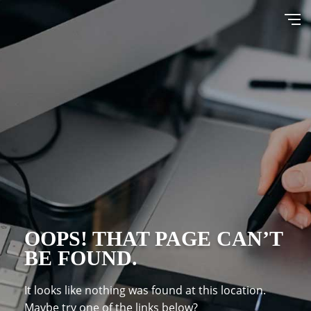
OOPS! THAT PAGE CAN’T
BE FOUND.
It looks like nothing was found at this location.
Maybe try one of the links below?